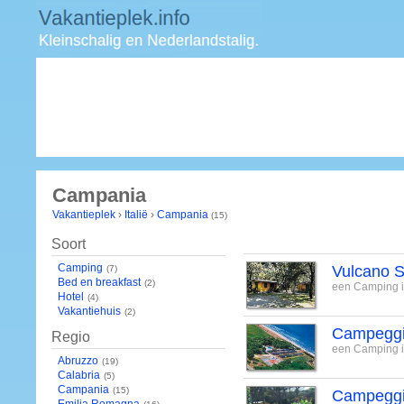
Campania
Vakantieplek
›
Italië
›
Campania
(15)
Soort
Camping
Vulcano S
(7)
Bed en breakfast
(2)
een Camping in
Hotel
(4)
Vakantiehuis
(2)
Campeggi
Regio
een Camping i
Abruzzo
(19)
Calabria
(5)
Campania
(15)
Campeggi