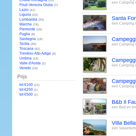
Emilia Romagna
(16)
een Camping i
Friuli-Venezia Giulia
(7)
Lazio
(41)
Liguria
(23)
Santa For
Lombardia
(55)
een Camping in
Marche
(78)
Piemonte
(29)
Puglia
(9)
Campeggio
Sardegna
(18)
Sicilia
(30)
een Camping in
Toscana
(62)
Trentino-Alto Adige
(8)
Umbria
(19)
Campeggi
Valle d'Aosta
(2)
een Camping i
Veneto
(19)
Prijs
Campeggi
tot €100
(12)
een Camping i
tot €250
(1)
tot €500
(1)
B&b Il Fa
een Bed en bre
Villa Bell
een Vakantiehu