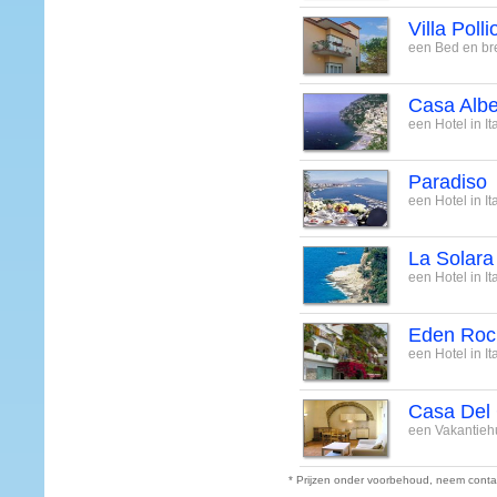
Villa Poll
een Bed en bre
Casa Albe
een Hotel in I
Paradiso
een Hotel in I
La Solara
een Hotel in I
Eden Roc
een Hotel in I
Casa Del 
een Vakantiehui
* Prijzen onder voorbehoud, neem conta