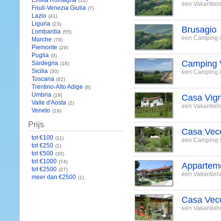
Emilia Romagna
(16)
een Vakantiehu
Friuli-Venezia Giulia
(7)
Lazio
(41)
Liguria
(23)
Brusagio
Lombardia
(55)
een Camping in
Marche
(78)
Piemonte
(29)
Puglia
(9)
Camping 
Sardegna
(18)
Sicilia
(30)
een Camping in
Toscana
(62)
Trentino-Alto Adige
(8)
Umbria
(19)
Casa Vig
Valle d'Aosta
(2)
een Vakantiehu
Veneto
(19)
Prijs
Casa Vec
tot €100
(11)
een Camping in
tot €250
(1)
tot €500
(30)
tot €1000
(74)
Appartem
tot €2500
(27)
een Vakantiehu
meer dan €2500
(1)
Casa Vec
een Vakantiehu