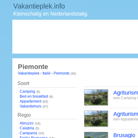
Piemonte
Vakantieplek
›
Italië
›
Piemonte
(30)
Soort
Camping
Agrituris
(6)
Bed en breakfast
(6)
een Camping in
Appartement
(63)
Vakantiehuis
(37)
Agrituris
Regio
een Appartemen
Abruzzo
(19)
Calabria
(5)
Campania
(15)
Brusagio