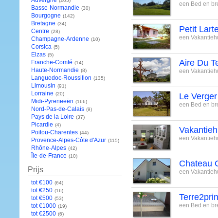
Auvergne
(205)
een Bed en bre
Basse-Normandie
(30)
Bourgogne
(142)
Bretagne
(34)
Petit Larte
Centre
(28)
een Vakantiehu
Champagne-Ardenne
(10)
Corsica
(5)
Elzas
(5)
Aire Du 
Franche-Comté
(14)
Haute-Normandie
(8)
een Vakantiehu
Languedoc-Roussillon
(135)
Limousin
(91)
Lorraine
(20)
Le Verger
Midi-Pyreneeën
(166)
een Bed en bre
Nord-Pas-de-Calais
(9)
Pays de la Loire
(37)
Picardie
(4)
Vakantieh
Poitou-Charentes
(44)
een Vakantiehu
Provence-Alpes-Côte d'Azur
(115)
Rhône-Alpes
(42)
Île-de-France
(10)
Chateau C
Prijs
een Vakantiehu
tot €100
(64)
tot €250
(16)
Terre2pri
tot €500
(53)
een Bed en bre
tot €1000
(19)
tot €2500
(6)