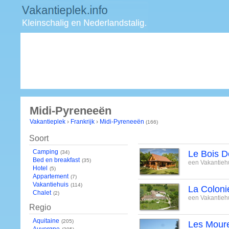
Midi-Pyreneeën
Vakantieplek
›
Frankrijk
›
Midi-Pyreneeën
(166)
Soort
Camping
Le Bois D
(34)
Bed en breakfast
(35)
een Vakantiehu
Hotel
(5)
Appartement
(7)
Vakantiehuis
(114)
La Coloni
Chalet
(2)
een Vakantiehu
Regio
Aquitaine
(205)
Les Mour