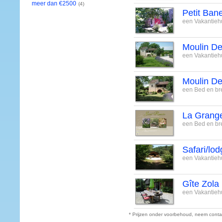
meer dan €2500
(4)
Petit Bane
een Vakantiehu
Moulin De
een Vakantiehu
Moulin De
een Bed en bre
La Grange
een Bed en bre
Safari/lod
een Vakantiehu
Gîte Zola
een Vakantiehu
* Prijzen onder voorbehoud, neem conta