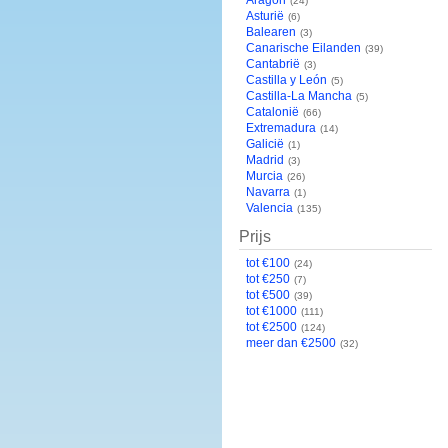
Aragón
(24)
Asturië
(6)
Balearen
(3)
Canarische Eilanden
(39)
Cantabrië
(3)
Castilla y León
(5)
Castilla-La Mancha
(5)
Catalonië
(66)
Extremadura
(14)
Galicië
(1)
Madrid
(3)
Murcia
(26)
Navarra
(1)
Valencia
(135)
Prijs
tot €100
(24)
tot €250
(7)
tot €500
(39)
tot €1000
(111)
tot €2500
(124)
meer dan €2500
(32)