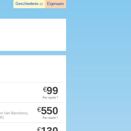
Geschiedenis
Eigenaars
(
0
)
99
€
Per nacht *
550
€
den Van Barcelona,
 R)
Per nacht *
130
€