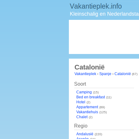
Catalonië
Vakantieplek
›
Spanje
›
Catalonië
(67)
Soort
Camping
(15)
Bed en breakfast
(11)
Hotel
(2)
Appartement
(89)
Vakantiehuis
(125)
Chalet
(2)
Regio
Andalusië
(220)