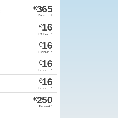
365
€
)
Per nacht *
16
€
Per nacht *
16
€
Per nacht *
16
€
Per nacht *
16
€
Per nacht *
250
€
Per week *