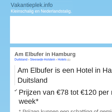
Am Elbufer in Hamburg
Duitsland
›
Sleeswijk-Holstein
›
Hotels
(1)
Am Elbufer is een Hotel in H
Duitsland
Prijzen van
€78 tot €120
per 
week*
* Prijzen kunnen een schatting of gem