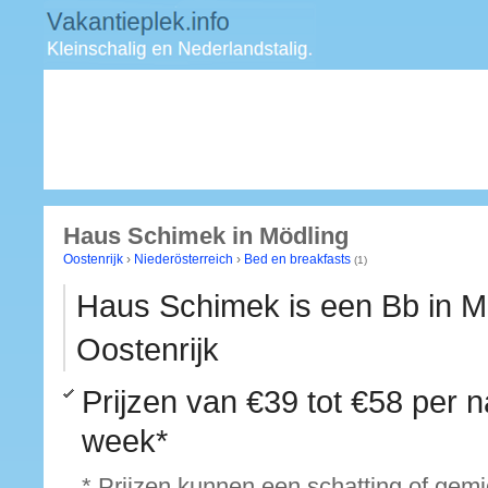
Haus Schimek in Mödling
Oostenrijk
›
Niederösterreich
›
Bed en breakfasts
(1)
Haus Schimek is een Bb in M
Oostenrijk
Prijzen van
€39 tot €58
per n
week*
* Prijzen kunnen een schatting of gem