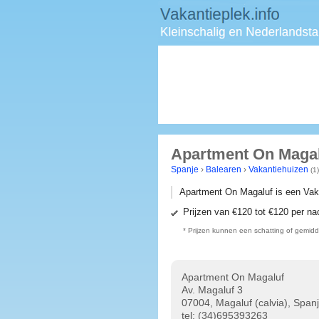
Apartment On Magalu
Spanje
›
Balearen
›
Vakantiehuizen
(1)
Apartment On Magaluf is een Vaka
Prijzen van
€120 tot €120
per na
* Prijzen kunnen een schatting of gemidde
Apartment On Magaluf
Av. Magaluf 3
07004, Magaluf (calvia), Span
tel:
(34)695393263