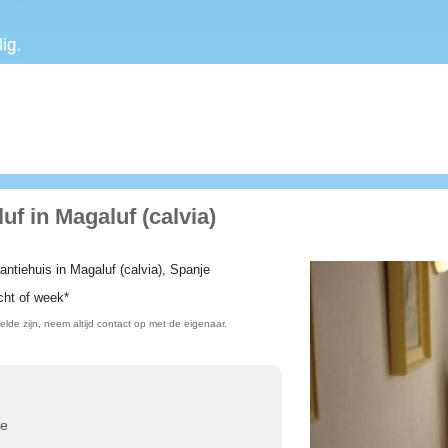
f in Magaluf (calvia)
ntiehuis in Magaluf (calvia), Spanje
cht of week*
lde zijn, neem altijd contact op met de eigenaar.
je