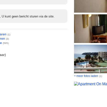
, U kunt geen bericht sturen via de site.
earen
(1)
ren
(3)
je
(595)
aar)
+ meer fotos laden
(1)