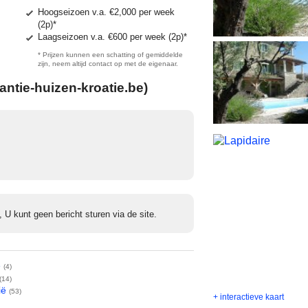
Hoogseizoen v.a.
€2,000
per week
(2p)*
Laagseizoen v.a.
€600
per week
(2p)*
* Prijzen kunnen een schatting of gemiddelde
zijn, neem altijd contact op met de eigenaar.
antie-huizen-kroatie.be)
, U kunt geen bericht sturen via de site.
ë
(4)
(14)
ië
(53)
+ interactieve kaart