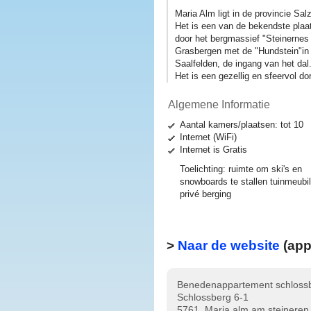
Maria Alm ligt in de provincie Sa
Het is een van de bekendste plaa
door het bergmassief "Steinernes
Grasbergen met de "Hundstein"in h
Saalfelden, de ingang van het dal
Het is een gezellig en sfeervol d
Algemene Informatie
Aantal kamers/plaatsen: tot 10
Internet (WiFi)
Internet is Gratis
Toelichting:
ruimte om ski's en
snowboards te stallen tuinmeubil
privé berging
>
Naar de website
(app
Benedenappartement schlossb
Schlossberg 6-1
5761, Maria alm am steineren 