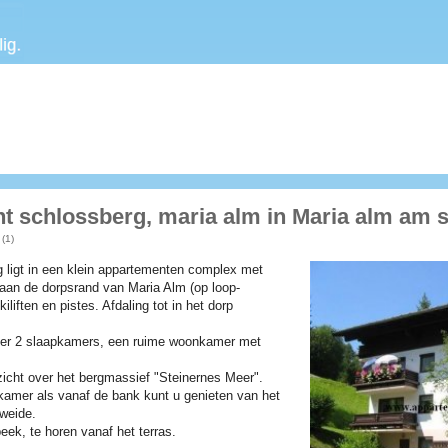
 schlossberg, maria alm in Maria alm am s
(1)
ligt in een klein appartementen complex met
 aan de dorpsrand van Maria Alm (op loop-
liften en pistes. Afdaling tot in het dorp
ver 2 slaapkamers, een ruime woonkamer met
zicht over het bergmassief "Steinernes Meer".
amer als vanaf de bank kunt u genieten van het
nweide.
ek, te horen vanaf het terras.