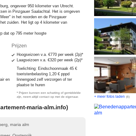
lzburg, ongeveer 950 kilometer van Utrecht.
tsen in Pinzgauer Saalachtal. Het is omgeven
 Meer" in het noorden en de Pinzgauer
et zuiden. Het ligt op 4 kilometer van
.
orp dat op 795 meter hoogte
Prijzen
Hoogseizoen v.a.
€770
per week
(2p)*
Laagseizoen v.a.
€320
per week
(2p)*
Toelichting:
Eindschoonmaak 45 €
toeristenbelasting 1,20 € pppd
air en
linnengoed zelf verzorgen of ter
plaatse te huren
* Prijzen kunnen een schatting of gemiddelde
+ meer fotos laden
zijn, neem altijd contact op met de eigenaar.
(6)
artement-maria-alm.info)
erg, maria alm
meer, Oostenrijk