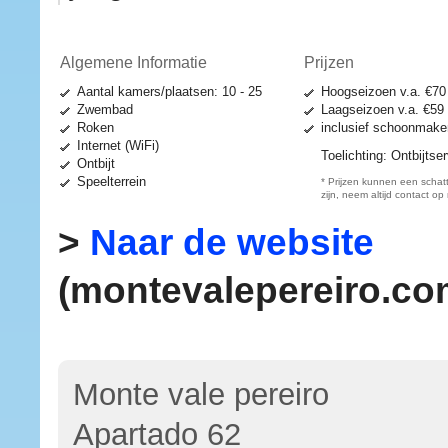
Algemene Informatie
Prijzen
Aantal kamers/plaatsen: 10 - 25
Hoogseizoen v.a.
€70
Zwembad
Laagseizoen v.a.
€59
Roken
inclusief schoonmake
Internet (WiFi)
Toelichting:
Ontbijtser
Ontbijt
Speelterrein
* Prijzen kunnen een schat
zijn, neem altijd contact op
>
Naar de website
(montevalepereiro.co
Monte vale pereiro
Apartado 62