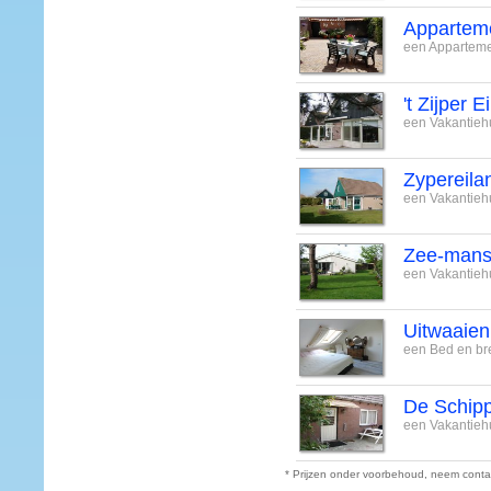
Apparteme
een Apparteme
't Zijper E
een Vakantieh
Zypereila
een Vakantieh
Zee-mans
een Vakantieh
Uitwaaien
een Bed en bre
De Schipp
een Vakantieh
* Prijzen onder voorbehoud, neem conta