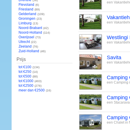
Drenthe
(58)
een Vakantieh
Flevoland
(6)
Friesland
(89)
Gelderland
(109)
Vakantieh
Groningen
(23)
een Vakantieh
Limburg
(13)
Noord-Brabant
(42)
Noord-Holland
(114)
Westlingi
Overijssel
(73)
Utrecht
(22)
een Vakantiehu
Zeeland
(76)
Zuid-Holland
(46)
Savita
Prijs
een Vakantieh
tot €100
(134)
tot €250
(14)
tot €500
Camping 
(88)
tot €1000
(463)
een Camping i
tot €2500
(276)
meer dan €2500
(16)
Camping 
een Stacarava
Camping 
een Chalet in