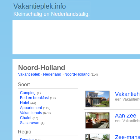
Noord-Holland
Vakantieplek
›
Nederland
›
Noord-Holland
(114)
Soort
Camping
Vakantieh
(1)
Bed en breakfast
(19)
een Vakantiehu
Hotel
(44)
Appartement
(119)
Vakantiehuis
(670)
Aan Zee
Chalet
(57)
een Vakantiehu
Stacaravan
(4)
Regio
Zee-mans