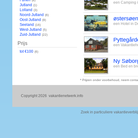
Funen
(8)
een Camping i
Jutland
(1)
Lolland
(3)
Noord-Jutland
(6)
østersøe
Oost-Jutland
(9)
een Hotel in 
Seeland
(16)
West-Jutland
(5)
Zuid-Jutland
(22)
Pyttegård
Prijs
een Vakantieh
tot €100
(6)
Ny Søbor
een Bed en br
* Prijzen onder voorbehoud, neem conta
Copyright 2026
vakantienetwerk.info
Zoek in particuliere vakantieverbli