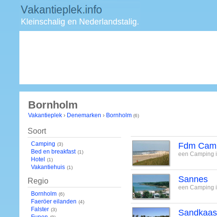
Bornholm
Vakantieplek
›
Denemarken
›
Bornholm
(6)
Soort
Camping
Fdm Camp
(3)
Bed en breakfast
(1)
een Camping i
Hotel
(1)
Vakantiehuis
(1)
Sannes
Regio
een Camping 
Bornholm
(6)
Faeröer eilanden
(4)
Falster
(3)
Sandkaas